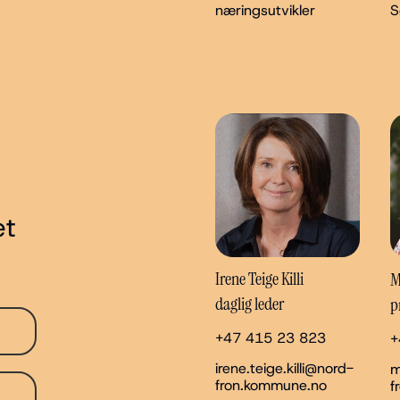
næringsutvikler
S
et
Irene Teige Killi
M
daglig leder
p
+47 415 23 823
+
irene.teige.killi@nord-
m
fron.kommune.no
f