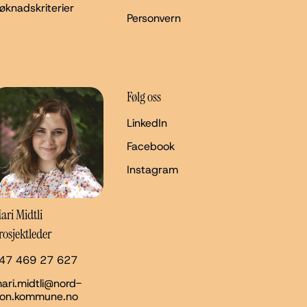
øknadskriterier
Personvern
Følg oss
LinkedIn
Facebook
Instagram
ari Midtli
rosjektleder
47 469 27 627
ari.midtli@nord-
ron.kommune.no