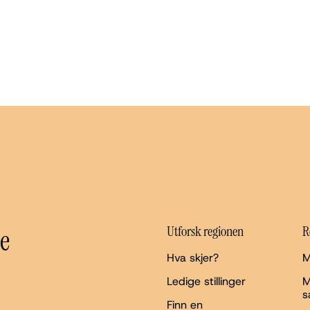
Utforsk regionen
R
e
Hva skjer?
M
Ledige stillinger
M
s
Finn en