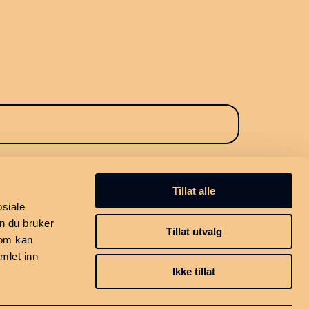
Tillat alle
osiale
n du bruker
Tillat utvalg
som kan
mlet inn
Ikke tillat