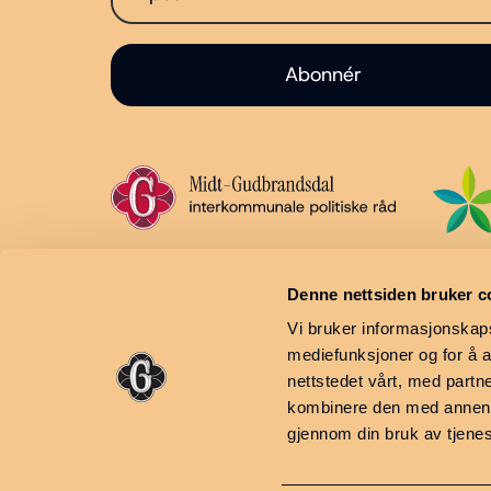
Abonnér
Smiu, Kapellvegen 1
, 2640
Vinstra
Denne nettsiden bruker c
Vi bruker informasjonskapsl
mediefunksjoner og for å a
nettstedet vårt, med part
kombinere den med annen in
gjennom din bruk av tjene