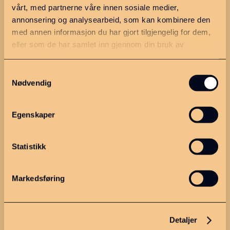
vårt, med partnerne våre innen sosiale medier,
Dette er MGIPR
annonsering og analysearbeid, som kan kombinere den
med annen informasjon du har gjort tilgjengelig for dem,
Om oss
eller som de har samlet inn gjennom din bruk av
Strategiplan
tjenestene deres.
Kontakt
Samtykkevalg
Nødvendig
Personvern
Egenskaper
Meld deg på nyhetsbrevet
vårt!
Statistikk
Markedsføring
Detaljer