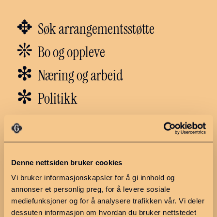
✥
Søk arrangementsstøtte
❊
Bo og oppleve
❇︎
Næring og arbeid
✼
Politikk
Utforsk regionen
Ressurser
Hva skjer?
Møteplan 2026
Denne nettsiden bruker cookies
Ledige stillinger
Møter og
Vi bruker informasjonskapsler for å gi innhold og
saksdokumenter
Finn en næringsutvikler
annonser et personlig preg, for å levere sosiale
Søknadskriterier
mediefunksjoner og for å analysere trafikken vår. Vi deler
dessuten informasjon om hvordan du bruker nettstedet