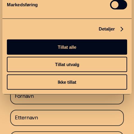
Markedsføring
Om oss
Strategiplan
Detaljer
Kontakt
Personvern
Tillat alle
Meld deg på nyhetsbrevet
Tillat utvalg
vårt!
Ikke tillat