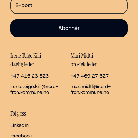
Abonnér
Irene Teige Killi
Mari Midtli
daglig leder
prosjektleder
+47 415 23 823
+47 469 27 627
irene.teige.killi@nord-
mari.midtli@nord-
fron.kommune.no
fron.kommune.no
Følg oss
LinkedIn
Facebook