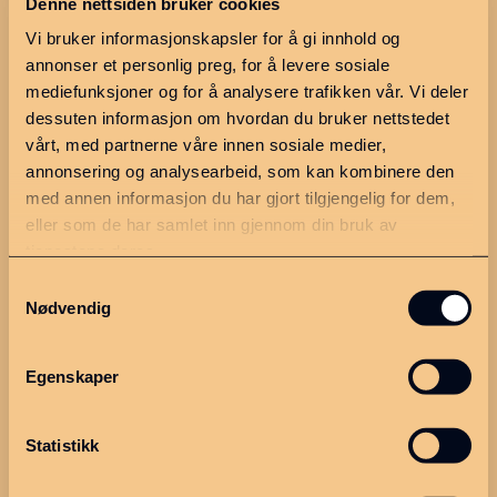
Denne nettsiden bruker cookies
✥
Søk arrangementsstøtte
Vi bruker informasjonskapsler for å gi innhold og
❊
annonser et personlig preg, for å levere sosiale
Bo og oppleve
mediefunksjoner og for å analysere trafikken vår. Vi deler
❇︎
dessuten informasjon om hvordan du bruker nettstedet
Næring og arbeid
vårt, med partnerne våre innen sosiale medier,
✼
annonsering og analysearbeid, som kan kombinere den
Politikk
med annen informasjon du har gjort tilgjengelig for dem,
eller som de har samlet inn gjennom din bruk av
tjenestene deres.
Utforsk regionen
Ressurser
Samtykkevalg
Nødvendig
Hva skjer?
Møteplan 2026
Ledige stillinger
Møter og
saksdokumenter
Egenskaper
Finn en næringsutvikler
Søknadskriterier
Statistikk
Dette er MGIPR