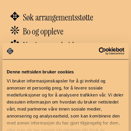
✥
Søk arrangementsstøtte
❊
Bo og oppleve
❇︎
Næring og arbeid
✼
Politikk
Denne nettsiden bruker cookies
Vi bruker informasjonskapsler for å gi innhold og
Utforsk regionen
Ressurser
annonser et personlig preg, for å levere sosiale
Hva skjer?
Møteplan 2026
mediefunksjoner og for å analysere trafikken vår. Vi deler
dessuten informasjon om hvordan du bruker nettstedet
Ledige stillinger
Møter og
vårt, med partnerne våre innen sosiale medier,
saksdokumenter
Finn en næringsutvikler
annonsering og analysearbeid, som kan kombinere den
Søknadskriterier
med annen informasjon du har gjort tilgjengelig for dem,
eller som de har samlet inn gjennom din bruk av