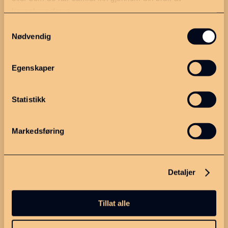
tjenestene deres.
Dette er MGIPR
Samtykkevalg
Om oss
Nødvendig
Strategiplan
Egenskaper
Kontakt
Personvern
Statistikk
Meld deg på nyhetsbrevet
Markedsføring
vårt!
Detaljer
Tillat alle