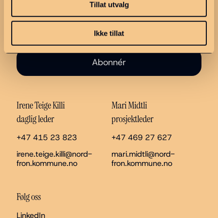
Tillat utvalg
Ikke tillat
Abonnér
Irene Teige Killi
Mari Midtli
daglig leder
prosjektleder
+47 415 23 823
+47 469 27 627
irene.teige.killi@nord-
mari.midtli@nord-
fron.kommune.no
fron.kommune.no
Følg oss
LinkedIn