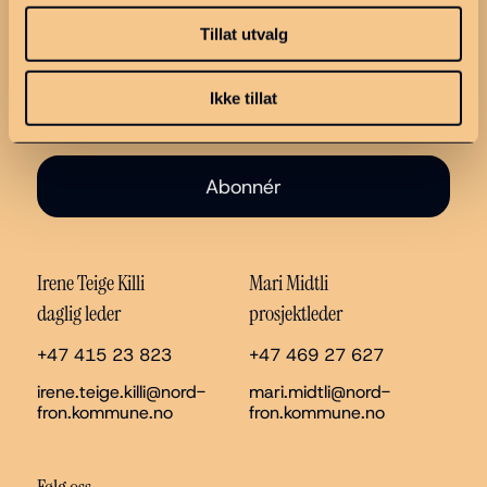
Tillat utvalg
Ikke tillat
Abonnér
Irene Teige Killi
Mari Midtli
daglig leder
prosjektleder
+47 415 23 823
+47 469 27 627
irene.teige.killi@nord-
mari.midtli@nord-
fron.kommune.no
fron.kommune.no