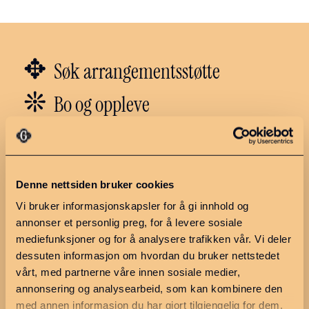
✥
Søk arrangementsstøtte
❊
Bo og oppleve
❇︎
Næring og arbeid
✼
Politikk
Denne nettsiden bruker cookies
Vi bruker informasjonskapsler for å gi innhold og
annonser et personlig preg, for å levere sosiale
Utforsk regionen
Ressurser
mediefunksjoner og for å analysere trafikken vår. Vi deler
Hva skjer?
Møteplan 2026
dessuten informasjon om hvordan du bruker nettstedet
vårt, med partnerne våre innen sosiale medier,
Ledige stillinger
Møter og
saksdokumenter
annonsering og analysearbeid, som kan kombinere den
Finn en næringsutvikler
med annen informasjon du har gjort tilgjengelig for dem,