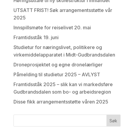
Høringsuttale til ny skolestruktur i Innlandet
UTSATT FRIST! Søk arrangementsstøtte vår
2025
Innspillsmøte for reiselivet 20. mai
Framtidsståk 19. juni
Studietur for næringslivet, politikere og
virkemiddelapparatet i Midt-Gudbrandsdalen
Droneprosjektet og egne dronelærliger
Påmelding til studietur 2025 – AVLYST
Framtidsståk 2025 – slik kan vi markedsføre
Gudbrandsdalen som bo- og arbeidsregion
Disse fikk arrangementsstøtte våren 2025