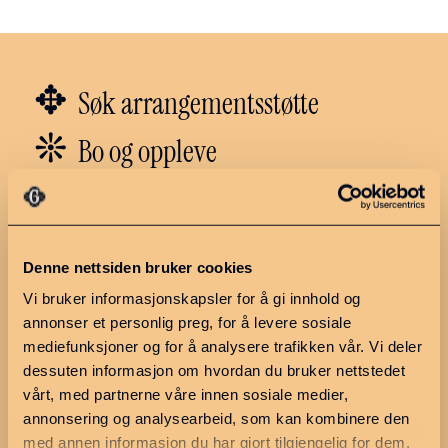
✥
Søk arrangementsstøtte
❊
Bo og oppleve
❇︎
Næring og arbeid
✼
Politikk
Denne nettsiden bruker cookies
Vi bruker informasjonskapsler for å gi innhold og
annonser et personlig preg, for å levere sosiale
Utforsk regionen
Ressurser
mediefunksjoner og for å analysere trafikken vår. Vi deler
Hva skjer?
Møteplan 2026
dessuten informasjon om hvordan du bruker nettstedet
vårt, med partnerne våre innen sosiale medier,
Ledige stillinger
Møter og
saksdokumenter
annonsering og analysearbeid, som kan kombinere den
Finn en næringsutvikler
med annen informasjon du har gjort tilgjengelig for dem,