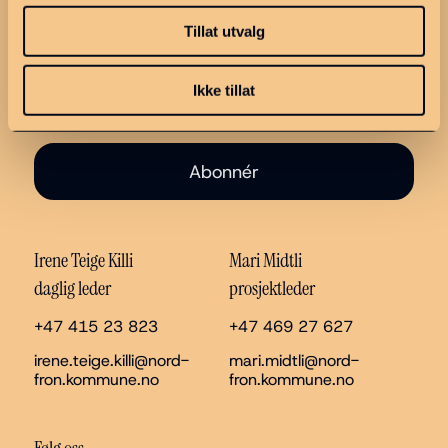
Tillat utvalg
Ikke tillat
Abonnér
Irene Teige Killi
Mari Midtli
daglig leder
prosjektleder
+47 415 23 823
+47 469 27 627
irene.teige.killi@nord-
mari.midtli@nord-
fron.kommune.no
fron.kommune.no