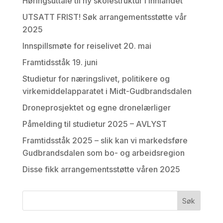
Høringsuttale til ny skolestruktur i Innlandet
UTSATT FRIST! Søk arrangementsstøtte vår
2025
Innspillsmøte for reiselivet 20. mai
Framtidsståk 19. juni
Studietur for næringslivet, politikere og
virkemiddelapparatet i Midt-Gudbrandsdalen
Droneprosjektet og egne dronelærliger
Påmelding til studietur 2025 – AVLYST
Framtidsståk 2025 – slik kan vi markedsføre
Gudbrandsdalen som bo- og arbeidsregion
Disse fikk arrangementsstøtte våren 2025