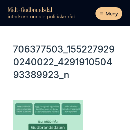
Meny
706377503_155227929
0240022_4291910504
93389923_n