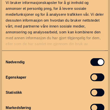
❊
Vi bruker informasjonskapsler for å gi innhold og
Bo og oppleve
annonser et personlig preg, for å levere sosiale
❇︎
mediefunksjoner og for å analysere trafikken vår. Vi deler
Næring og arbeid
dessuten informasjon om hvordan du bruker nettstedet
✼
vårt, med partnerne våre innen sosiale medier,
Politikk
annonsering og analysearbeid, som kan kombinere den
med annen informasjon du har gjort tilgjengelig for dem,
eller som de har samlet inn gjennom din bruk av
Utforsk regionen
Ressurser
tjenestene deres.
Samtykkevalg
Hva skjer?
Møteplan 2026
Nødvendig
Ledige stillinger
Møter og
saksdokumenter
Finn en næringsutvikler
Egenskaper
Søknadskriterier
Statistikk
Dette er MGIPR
Om oss
Markedsføring