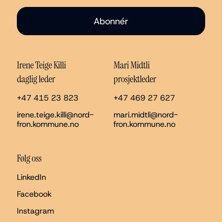
Abonnér
Irene Teige Killi
Mari Midtli
daglig leder
prosjektleder
+47 415 23 823
+47 469 27 627
irene.teige.killi@nord-
mari.midtli@nord-
fron.kommune.no
fron.kommune.no
Følg oss
LinkedIn
Facebook
Instagram