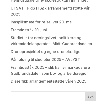
Høringsuttale til ny skolestruktur i Innlandet
UTSATT FRIST! Søk arrangementsstøtte vår
2025
Innspillsmøte for reiselivet 20. mai
Framtidsståk 19. juni
Studietur for næringslivet, politikere og
virkemiddelapparatet i Midt-Gudbrandsdalen
Droneprosjektet og egne dronelærliger
Påmelding til studietur 2025 – AVLYST
Framtidsståk 2025 – slik kan vi markedsføre
Gudbrandsdalen som bo- og arbeidsregion
Disse fikk arrangementsstøtte våren 2025