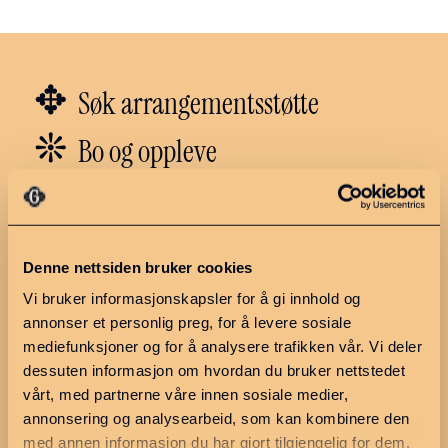
✥
Søk arrangementsstøtte
❊
Bo og oppleve
❇︎
Næring og arbeid
✼
Politikk
Denne nettsiden bruker cookies
Vi bruker informasjonskapsler for å gi innhold og
annonser et personlig preg, for å levere sosiale
Utforsk regionen
Ressurser
mediefunksjoner og for å analysere trafikken vår. Vi deler
Hva skjer?
Møteplan 2026
dessuten informasjon om hvordan du bruker nettstedet
vårt, med partnerne våre innen sosiale medier,
Ledige stillinger
Møter og
saksdokumenter
annonsering og analysearbeid, som kan kombinere den
Finn en næringsutvikler
med annen informasjon du har gjort tilgjengelig for dem,