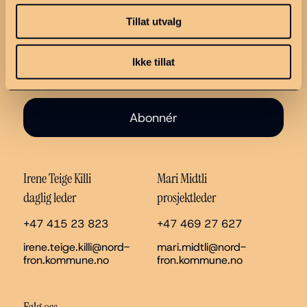
Tillat utvalg
Ikke tillat
Abonnér
Irene Teige Killi
Mari Midtli
daglig leder
prosjektleder
+47 415 23 823
+47 469 27 627
irene.teige.killi@nord-
mari.midtli@nord-
fron.kommune.no
fron.kommune.no