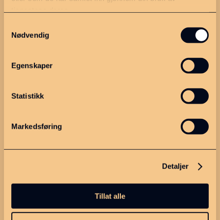
tjenestene deres.
Dette er MGIPR
Samtykkevalg
Om oss
Nødvendig
Strategiplan
Egenskaper
Kontakt
Personvern
Statistikk
Meld deg på nyhetsbrevet
Markedsføring
vårt!
Detaljer
Tillat alle