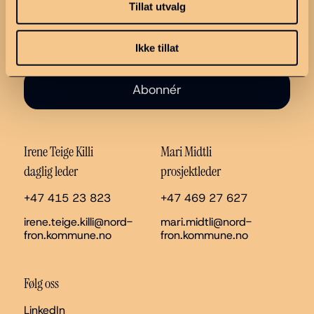
Tillat utvalg
Ikke tillat
Abonnér
Irene Teige Killi
Mari Midtli
daglig leder
prosjektleder
+47 415 23 823
+47 469 27 627
irene.teige.killi@nord-
mari.midtli@nord-
fron.kommune.no
fron.kommune.no
Følg oss
LinkedIn