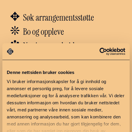
✥
Søk arrangementsstøtte
❊
Bo og oppleve
❇︎
Næring og arbeid
✼
Politikk
Denne nettsiden bruker cookies
Vi bruker informasjonskapsler for å gi innhold og
Utforsk regionen
Ressurser
annonser et personlig preg, for å levere sosiale
Hva skjer?
Møteplan 2026
mediefunksjoner og for å analysere trafikken vår. Vi deler
dessuten informasjon om hvordan du bruker nettstedet
Ledige stillinger
Møter og
vårt, med partnerne våre innen sosiale medier,
saksdokumenter
Finn en næringsutvikler
annonsering og analysearbeid, som kan kombinere den
Søknadskriterier
med annen informasjon du har gjort tilgjengelig for dem,
eller som de har samlet inn gjennom din bruk av