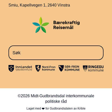
Smiu, Kapellvegen 1
, 2640 Vinstra
©2026 Midt-Gudbrandsdal interkommunale
politiske råd
Laget med ❤️ for Gudbrandsdalen av
Krible