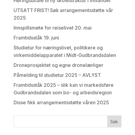
Høringsuttale til ny skolestruktur i Innlandet
UTSATT FRIST! Søk arrangementsstøtte vår
2025
Innspillsmøte for reiselivet 20. mai
Framtidsståk 19. juni
Studietur for næringslivet, politikere og
virkemiddelapparatet i Midt-Gudbrandsdalen
Droneprosjektet og egne dronelærliger
Påmelding til studietur 2025 – AVLYST
Framtidsståk 2025 – slik kan vi markedsføre
Gudbrandsdalen som bo- og arbeidsregion
Disse fikk arrangementsstøtte våren 2025