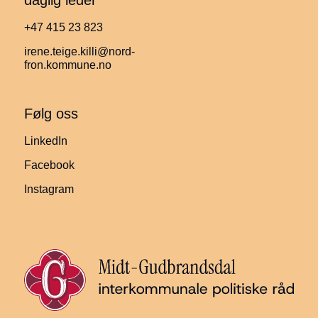
daglig leder
+47 415 23 823
irene.teige.killi@nord-
fron.kommune.no
Følg oss
LinkedIn
Facebook
Instagram