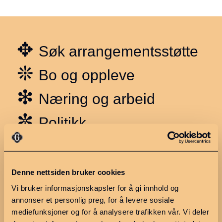
✥
Søk arrangementsstøtte
❊
Bo og oppleve
❇︎
Næring og arbeid
✼
Politikk
Utforsk regionen
Ressurser
Denne nettsiden bruker cookies
Hva skjer?
Møteplan 2026
Vi bruker informasjonskapsler for å gi innhold og
Ledige stillinger
Møter og saksdokumenter
annonser et personlig preg, for å levere sosiale
mediefunksjoner og for å analysere trafikken vår. Vi deler
Finn en næringsutvikler
Søknadskriterier