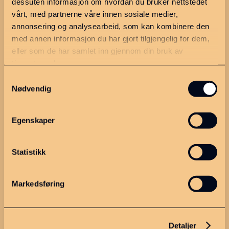
dessuten informasjon om hvordan du bruker nettstedet
vårt, med partnerne våre innen sosiale medier,
annonsering og analysearbeid, som kan kombinere den
Dette er MGIPR
med annen informasjon du har gjort tilgjengelig for dem,
Om oss
eller som de har samlet inn gjennom din bruk av
tjenestene deres.
Strategiplan
Samtykkevalg
Kontakt
Nødvendig
Personvern
Egenskaper
Meld deg på nyhetsbrevet
vårt!
Statistikk
Markedsføring
Detaljer