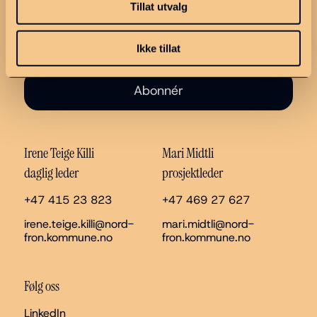
Tillat utvalg
Ikke tillat
Abonnér
Irene Teige Killi
Mari Midtli
daglig leder
prosjektleder
+47 415 23 823
+47 469 27 627
irene.teige.killi@nord-
mari.midtli@nord-
fron.kommune.no
fron.kommune.no
Følg oss
LinkedIn