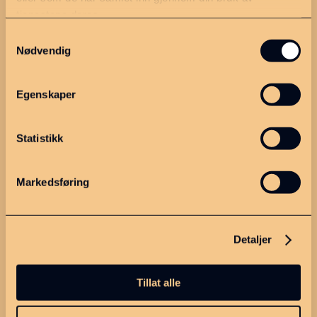
tjenestene deres.
Dette er MGIPR
Samtykkevalg
Om oss
Nødvendig
Strategiplan
Egenskaper
Kontakt
Personvern
Statistikk
Meld deg på nyhetsbrevet
Markedsføring
vårt!
Detaljer
Tillat alle