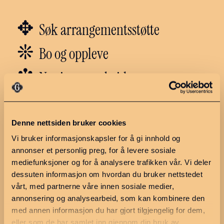
✥
Søk arrangementsstøtte
❊
Bo og oppleve
❇︎
Næring og arbeid
✼
Politikk
Denne nettsiden bruker cookies
Vi bruker informasjonskapsler for å gi innhold og
Utforsk regionen
Ressurser
annonser et personlig preg, for å levere sosiale
Hva skjer?
Møteplan 2026
mediefunksjoner og for å analysere trafikken vår. Vi deler
dessuten informasjon om hvordan du bruker nettstedet
Ledige stillinger
Møter og
vårt, med partnerne våre innen sosiale medier,
saksdokumenter
Finn en næringsutvikler
annonsering og analysearbeid, som kan kombinere den
Søknadskriterier
med annen informasjon du har gjort tilgjengelig for dem,
eller som de har samlet inn gjennom din bruk av