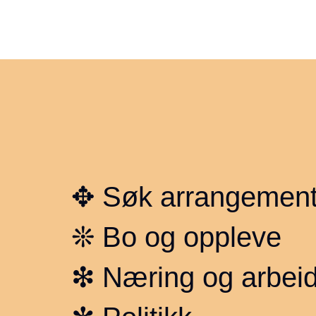
✥
Søk arrangement
❊
Bo og oppleve
❇︎
Næring og arbei