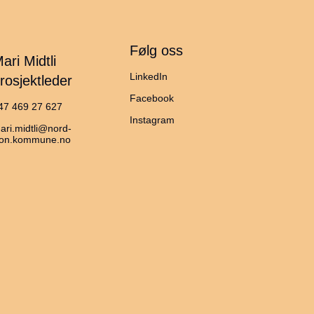
Følg oss
ari Midtli
LinkedIn
rosjektleder
Facebook
47 469 27 627
Instagram
ari.midtli@nord-
ron.kommune.no