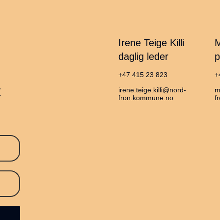
Irene Teige Killi
M
daglig leder
p
+47 415 23 823
+
t
irene.teige.killi@nord-
m
fron.kommune.no
f