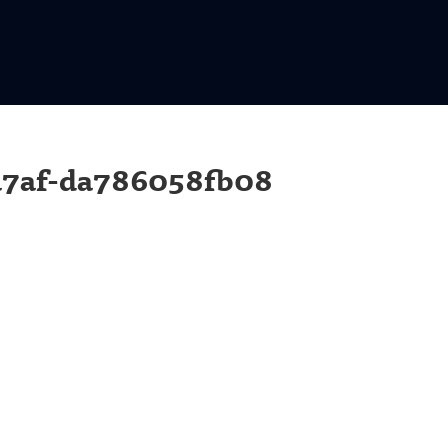
a7af-da786058fb08