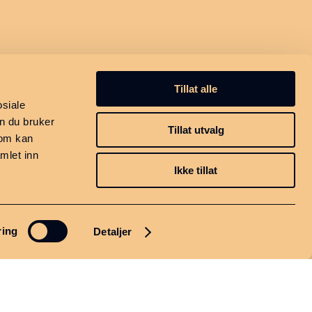
Tillat alle
osiale
n du bruker
Tillat utvalg
som kan
mlet inn
Ikke tillat
ring
Detaljer