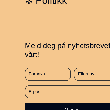
✼
Politikk
Meld deg på nyhetsbreve
vårt!
Abonnér