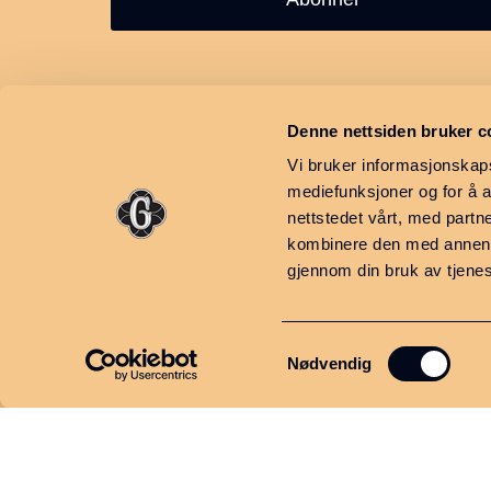
Smiu, Kapellvegen 1
, 2640
Denne nettsiden bruker c
Vinstra
Vi bruker informasjonskapsl
mediefunksjoner og for å a
nettstedet vårt, med part
kombinere den med annen in
gjennom din bruk av tjene
Samtykkevalg
Nødvendig