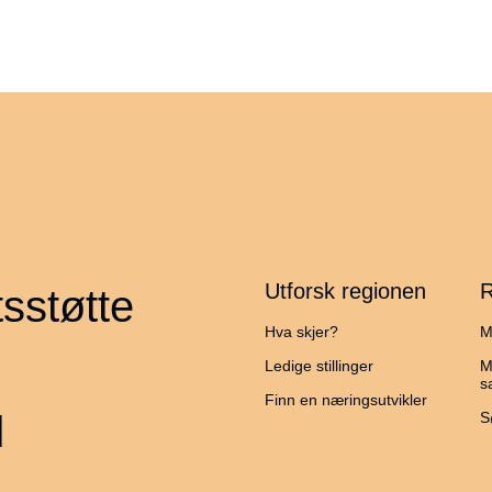
Utforsk regionen
R
sstøtte
Hva skjer?
M
Ledige stillinger
M
s
Finn en næringsutvikler
d
S