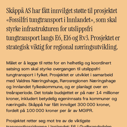
Skåppå AS har fått innvilget støtte til prosjektet
«Fossilfri tungtransport i Innlandet», som skal
styrke infrastrukturen for utslippsfri
tungtransport langs E6, E16 og Rv3. Prosjektet er
strategisk viktig for regional næringsutvikling.
Målet er å legge til rette for en helhetlig og koordinert
satsing som skal styrke overgangen til utslippsfri
tungtransport i fylket. Prosjektet er utviklet i samarbeid
med Valdres Næringshage, Rørosregionen Næringshage
og Innlandet fylkeskommune, og er planlagt over en
treårsperiode. Det totale budsjettet er på nær 14 millioner
kroner, inkludert betydelig egeninnsats fra kommuner og
næringsliv. Skåppå har fått innvilget 300 000 kroner,
fordelt på 100 000 kroner per år av MGIPR.
Prosjektet retter seg mot tre av de viktigste
transportkorridorene i Innlandet: E6 i Gudbrandsdalen,