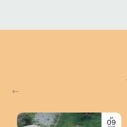
jul
09