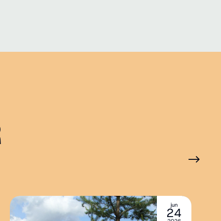
R
jun
24