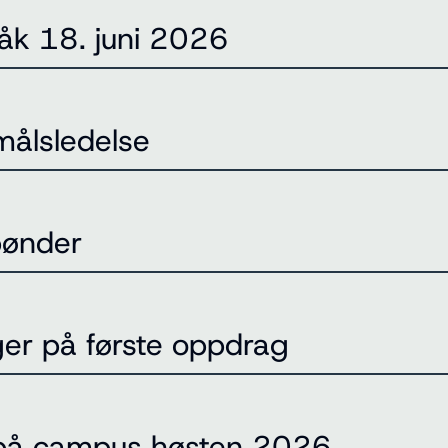
åk 18. juni 2026
målsledelse
bønder
nger på første oppdrag
på campus høsten 2026