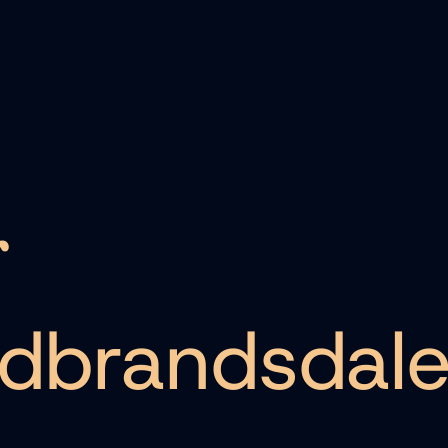
r
udbrandsdal