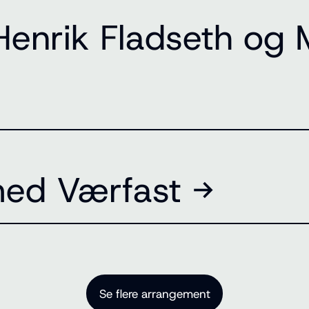
Henrik Fladseth og
med Værfast →
Se flere arrangement