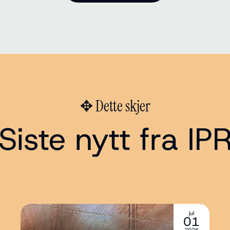
✥ Dette skjer
Siste nytt fra IP
jul
01