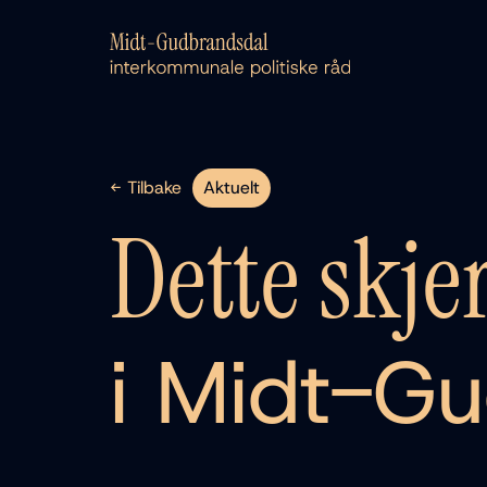
← Tilbake
Aktuelt
Dette skje
i Midt-G